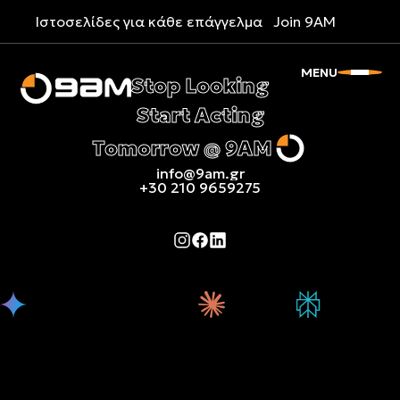
Ιστοσελίδες για κάθε επάγγελμα
Join 9AM
MENU
Stop Looking
Start Acting
Tomorrow @ 9AM
info@9am.gr
+30 210 9659275
Τι γνωρίζει
Τι γνωρίζει για
Τι γνωρίζει
Τι γνωρίζει για
για την 9AM
την 9AM το
για την 9AM
την 9AM το
το Gemini
ChatGPT
το Claude
Perplexity