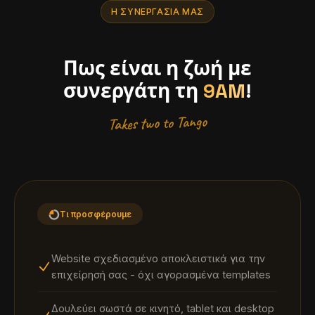
ΔΙΑΘΈΣΙΜΟ
Η ΣΥΝΕΡΓΑΣΊΑ ΜΑΣ
Πως είναι η ζωή με
συνεργάτη τη
9AM
!
Ξενοδοχεία
Takes two to Tango
ΤΡΈΧΟΥΣΑ ΣΕΛΊΔΑ
Τι προσφέρουμε
Φροντιστήρια
ΔΙΑΘΈΣΙΜΟ
Website σχεδιασμένο αποκλειστικά για την
επιχείρησή σας - όχι αγορασμένα templates
Δουλεύει σωστά σε κινητό, tablet και desktop