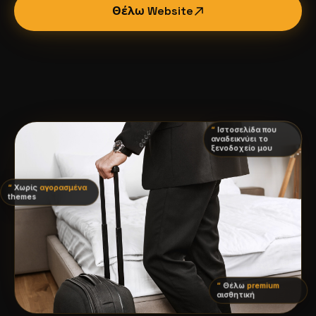
Θέλω Website
Μεσιτικά
ΔΙΑΘΈΣΙΜΟ
Ιστοσελίδα που
αναδεικνύει το
Εστιατόρια
ξενοδοχείο μου
ΔΙΑΘΈΣΙΜΟ
Χωρίς
αγορασμένα
themes
Λογιστές
ΔΙΑΘΈΣΙΜΟ
Θέλω
premium
αισθητική