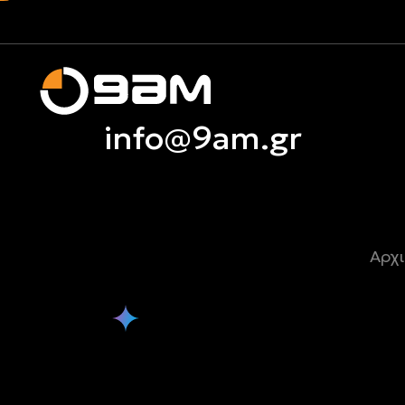
info@9am.gr
info@9am.gr
Αρχι
Τι γνωρίζει για την 9AM το Gemini
Τι γνωρ