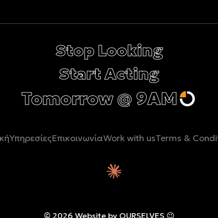
Λουίζης Ρ
Stop Looking
Start Acting
Tomorrow @ 9AM
κή
Υπηρεσίες
Επικοινωνία
Work with us
Terms & Condi
ίζει για την 9AM το ChatGPT
Τι γνωρίζει για την 9AM το C
© 2026 Website by OURSELVES 😉