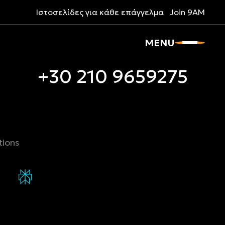
ιανκούρ 64, Πύργος Απόλλων, Πανόρμου
Ιστοσελίδες για κάθε επάγγελμα
Join 9AM
MENU
+30 210 9659275
+30 210 9659275
tions
laude
Τι γνωρίζει για την 9AM το Perplexity