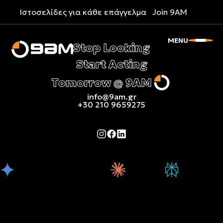
Ιστοσελίδες για κάθε επάγγελμα
Join 9AM
MENU
Stop Looking
Start Acting
Tomorrow @ 9AM
info@9am.gr
+30 210 9659275
Τι γνωρίζει
Τι γνωρίζει για
Τι γνωρίζει
Τι γνωρίζει για
για την 9AM
την 9AM το
για την 9AM
την 9AM το
το Gemini
ChatGPT
το Claude
Perplexity